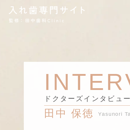
INTER
ドクターズインタビュ
田中 保徳
Yasunori T