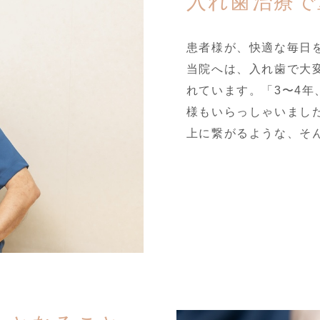
入れ歯治療で
患者様が、快適な毎日
当院へは、入れ歯で大
れています。「3〜4
様もいらっしゃいまし
上に繋がるような、そ