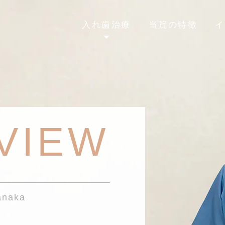
入れ歯治療
当院の特徴
イ
VIEW
ー
anaka